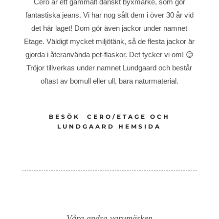
Cero är ett gammalt danskt byxmärke, som gör
fantastiska jeans. Vi har nog sålt dem i över 30 år vid
det här laget! Dom gör även jackor under namnet
Etage. Väldigt mycket miljötänk, så de flesta jackor är
gjorda i återanvända pet-flaskor. Det tycker vi om! 😊
Tröjor tillverkas under namnet Lundgaard och består
oftast av bomull eller ull, bara naturmaterial.
BESÖK CERO/ETAGE OCH
LUNDGAARD HEMSIDA
Våra andra varumärken