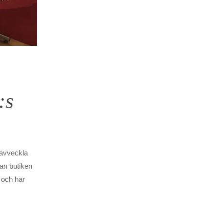
:s
 avveckla
an butiken
 och har