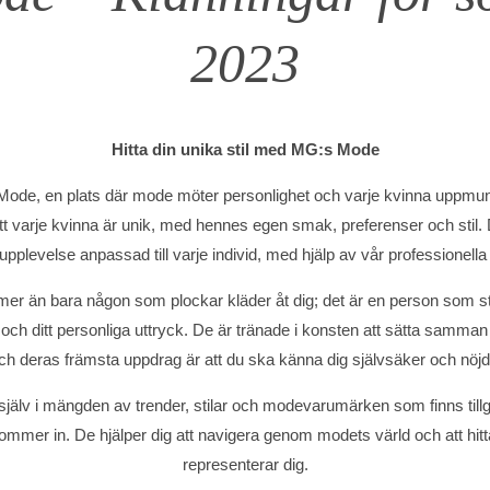
2023
Hitta din unika stil med MG:s Mode
ode, en plats där mode möter personlighet och varje kvinna uppmuntr
att varje kvinna är unik, med hennes egen smak, preferenser och stil. 
pplevelse anpassad till varje individ, med hjälp av vår professionella
er än bara någon som plockar kläder åt dig; det är en person som strä
il och ditt personliga uttryck. De är tränade i konsten att sätta samman
ch deras främsta uppdrag är att du ska känna dig självsäker och nöjd 
g själv i mängden av trender, stilar och modevarumärken som finns till
mmer in. De hjälper dig att navigera genom modets värld och att hit
representerar dig.