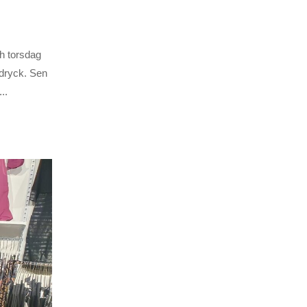
ch torsdag
i dryck. Sen
..