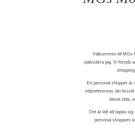
Välkommen till MGs M
självsäkra jag. Vi förstår 
shoppingu
En personal shopper är m
stilpreferenser, din livsst
bästa sida, o
Det är lätt att tappa si
personal shoppers ko