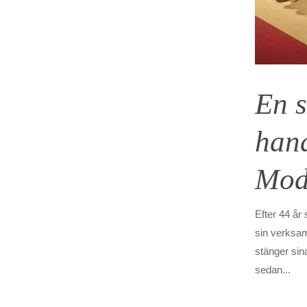
En s
han
Mode
Efter 44 år
sin verksam
stänger si
sedan...